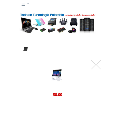
$
0.00