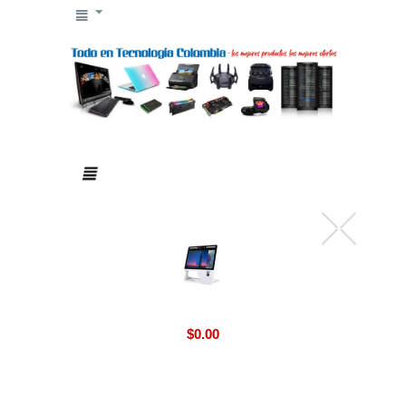
$
0.00