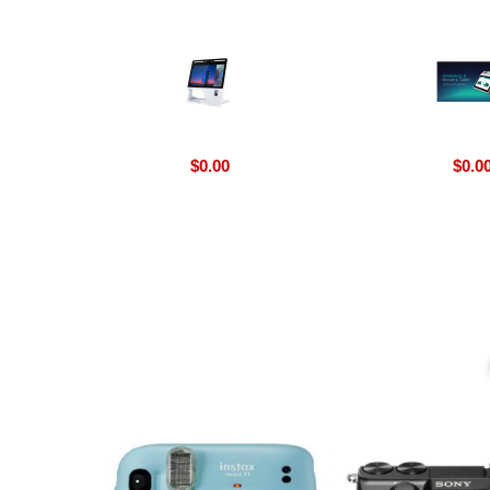
$
0.00
$
0.0