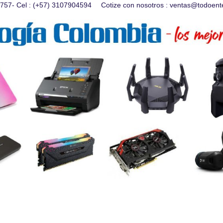
28757- Cel : (+57) 3107904594
Cotize con nosotros :
ventas@todoent