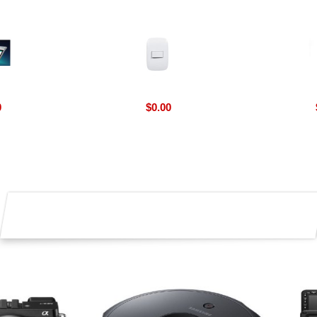
0
$
0.00
: