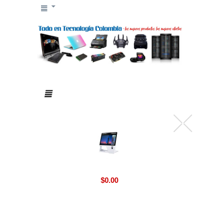
$
0.00