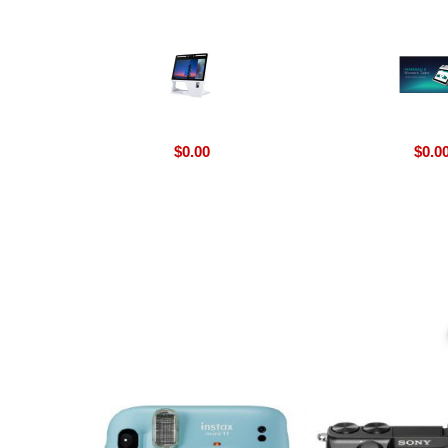
$
0.00
$
0.0