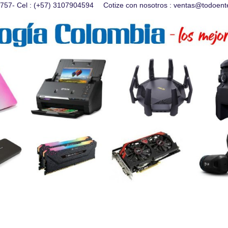
28757- Cel : (+57) 3107904594
Cotize con nosotros :
ventas@todoent