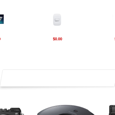
0
$
0.00
: