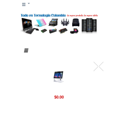
$
0.00