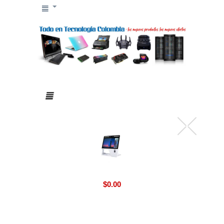
$
0.00