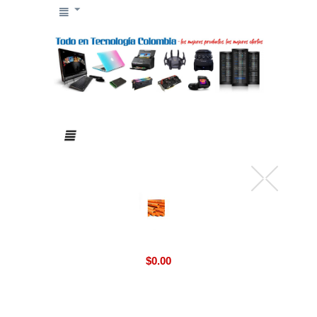
$
0.00