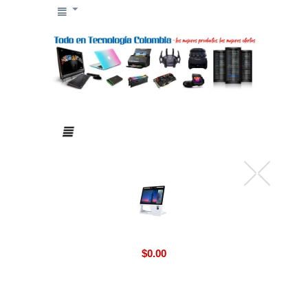
$
0.00