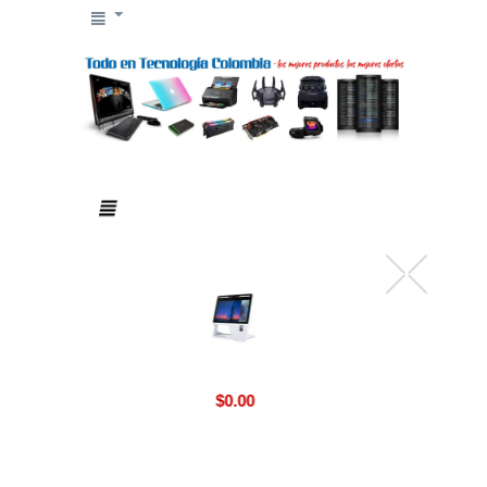
$
0.00