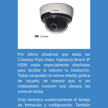
Por último añadimos que todas las
Cámaras Para Video Vigilancia Bosch IP
5000i están especialmente diseñadas
para facilitar al máximo la instalación.
Todas comparten la misma interfaz gráfica
de usuario, de manera que si los
instaladores conocen una cámara, las
conocen todas.
Esto minimiza sustancialmente el tiempo
de formación y configuración. También