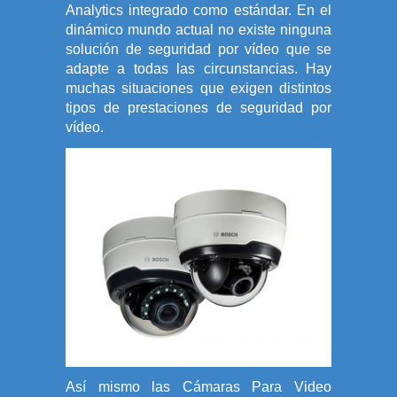
Analytics integrado como estándar. En el
dinámico mundo actual no existe ninguna
solución de seguridad por vídeo que se
adapte a todas las circunstancias. Hay
muchas situaciones que exigen distintos
tipos de prestaciones de seguridad por
vídeo.
Así mismo las Cámaras Para Video